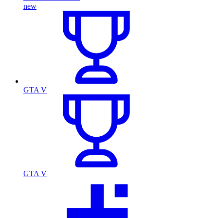
new
GTA V
GTA V