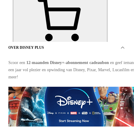
OVER DISNEY PLUS
AANBIEDINGEN VAN 3 VERKOPERS
Scoor een
12-maanden Disney+-abonnement cadeaubon
en geef ieman
een jaar vol plezier en opwinding van Disney, Pixar, Marvel, Lucasfilm e
meer!
Disney Plus Basic 6 maanden
•
Disney+
•
Sleutel
•
GERMANY