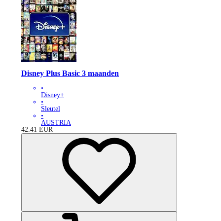
Disney Plus Basic 3 maanden
•
Disney+
•
Sleutel
•
AUSTRIA
42.41
EUR