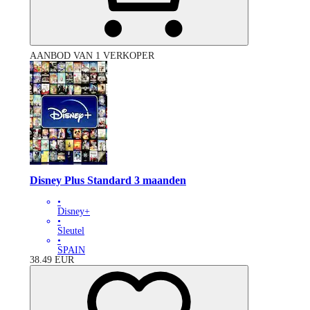
AANBOD VAN 1 VERKOPER
Disney Plus Standard 3 maanden
•
Disney+
•
Sleutel
•
SPAIN
38.49
EUR