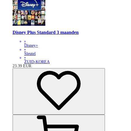
Disney Plus Standard 3 maanden
•
Disney+
•
Sleutel
•
ZUID-KOREA
23.39
EUR