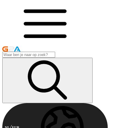
NL
EUR