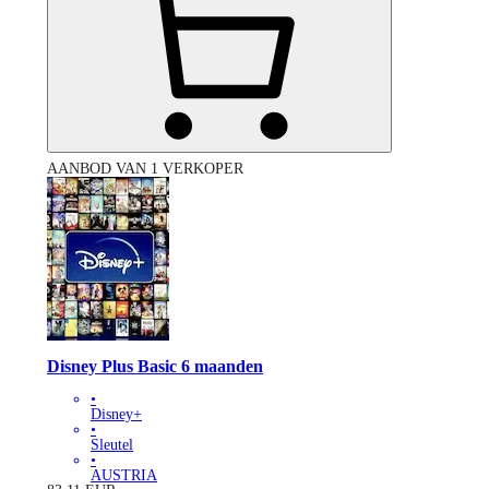
AANBOD VAN 1 VERKOPER
Disney Plus Basic 6 maanden
•
Disney+
•
Sleutel
•
AUSTRIA