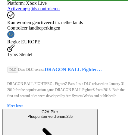
Platform
:
Xbox Live
Activeringsgids controleren
Kan worden geactiveerd in:
netherlands
Controleer landbeperkingen
Regio
:
EUROPE
Type
:
Sleutel
DRAGON BALL FighterZ (Xbox One) - Xbox Live Key - EUROPE
Deze DLC vereist:
DLC
DRAGON BALL FIGHTERZ - FighterZ Pass 2 is a DLC released on January 31,
2019 for the popular action game DRAGON BALL FighterZ from 2018. Both the
first and second titles were developed by Arc System Works and published b ...
Meer lezen
G2A Plus
Pluspunten verdienen:
235