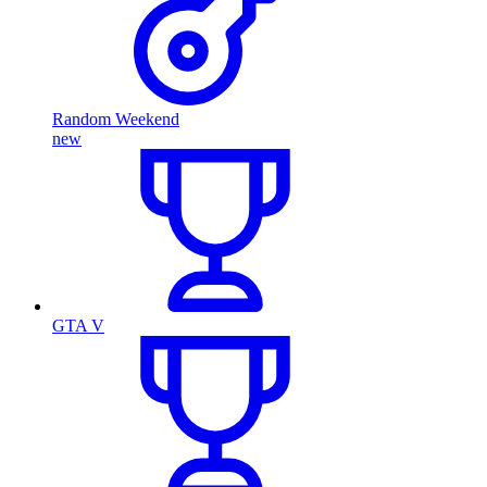
Random Weekend
new
GTA V