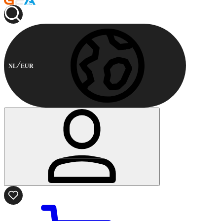
NL
EUR