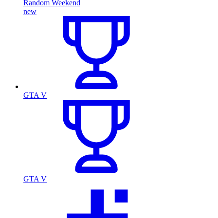
Random Weekend
new
GTA V
GTA V