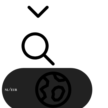
NL
EUR