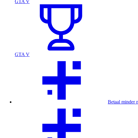
GTA V
GTA V
Betaal minder 