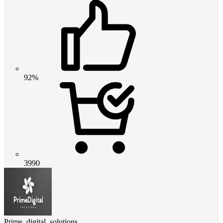
92%
3990
Prime_digital_solutions