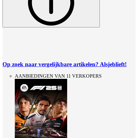
Op zoek naar vergelijkbare artikelen? Alsjeblieft!
AANBIEDINGEN VAN 11 VERKOPERS