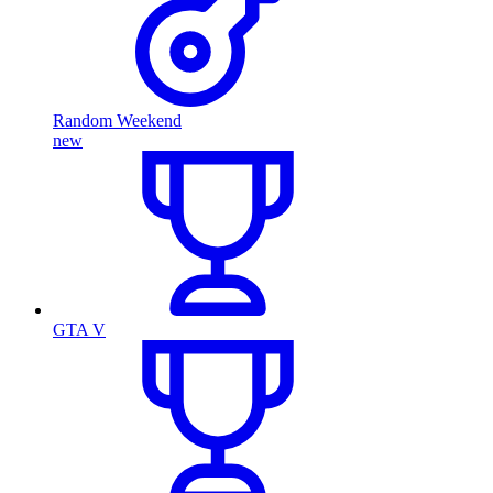
Random Weekend
new
GTA V