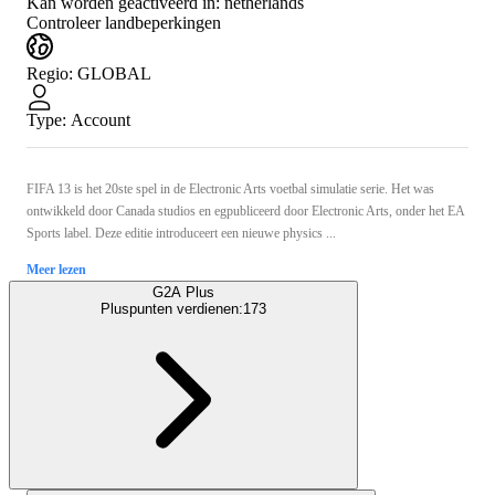
Kan worden geactiveerd in:
netherlands
Controleer landbeperkingen
Regio
:
GLOBAL
Type
:
Account
FIFA 13 is het 20ste spel in de Electronic Arts voetbal simulatie serie. Het was
ontwikkeld door Canada studios en egpubliceerd door Electronic Arts, onder het EA
Sports label. Deze editie introduceert een nieuwe physics ...
Meer lezen
G2A Plus
Pluspunten verdienen:
173