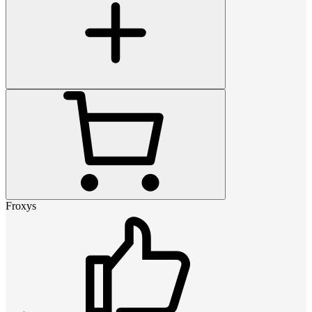
Froxys