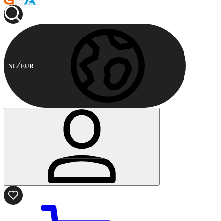
NL
EUR