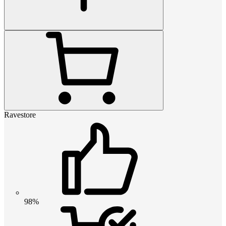
Ravestore
98%