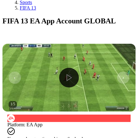
Sports
FIFA 13
FIFA 13 EA App Account GLOBAL
1
/
5
Platform
:
EA App