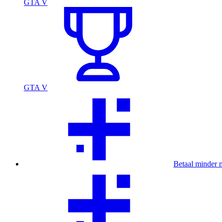
GTA V
GTA V
Betaal minder 