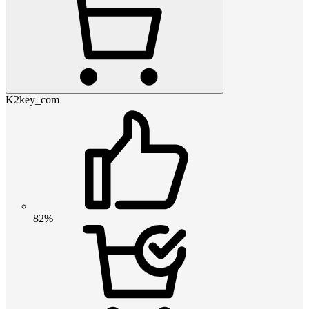
K2key_com
82%