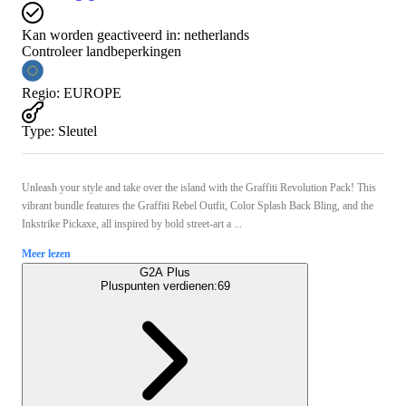
Kan worden geactiveerd in:
netherlands
Controleer landbeperkingen
Regio
:
EUROPE
Type
:
Sleutel
Unleash your style and take over the island with the Graffiti Revolution Pack! This
vibrant bundle features the Graffiti Rebel Outfit, Color Splash Back Bling, and the
Inkstrike Pickaxe, all inspired by bold street-art a ...
Meer lezen
G2A Plus
Pluspunten verdienen:
69