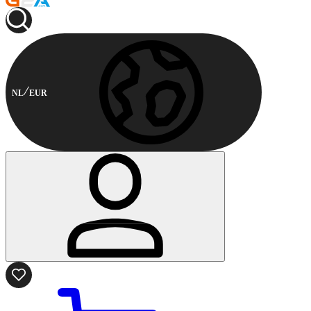
NL
EUR