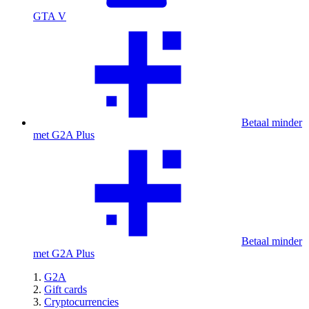
GTA V
Betaal minder
met G2A Plus
Betaal minder
met G2A Plus
G2A
Gift cards
Cryptocurrencies