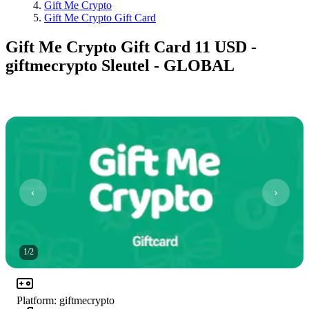
Gift Me Crypto
Gift Me Crypto Gift Card
Gift Me Crypto Gift Card 11 USD -
giftmecrypto Sleutel - GLOBAL
1
/
2
Platform
:
giftmecrypto