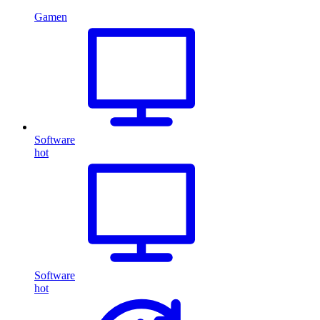
Gamen
Software
hot
Software
hot