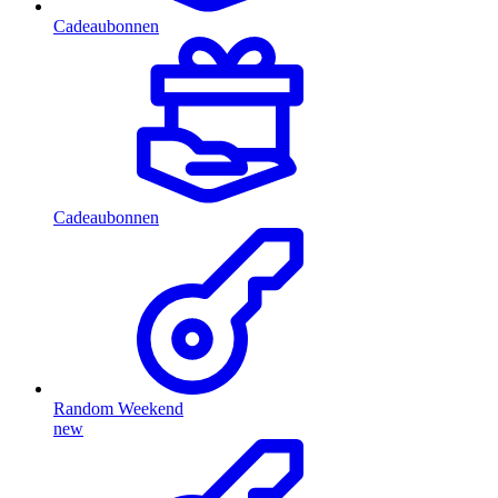
Cadeaubonnen
Cadeaubonnen
Random Weekend
new