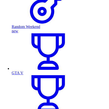
Random Weekend
new
GTA V