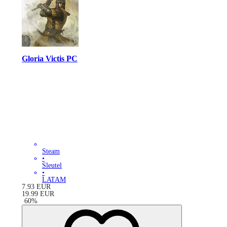
Gloria Victis PC
Steam
•
Sleutel
•
LATAM
7.93
EUR
19.99
EUR
-
60
%