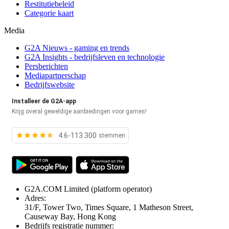
Restitutiebeleid
Categorie kaart
Media
G2A Nieuws - gaming en trends
G2A Insights - bedrijfsleven en technologie
Persberichten
Mediapartnerschap
Bedrijfswebsite
Installeer de G2A-app
Krijg overal geweldige aanbiedingen voor games!
4.6-113.300
stemmen
G2A.COM Limited
(platform operator)
Adres:
31/F, Tower Two, Times Square, 1 Matheson Street,
Causeway Bay, Hong Kong
Bedrijfs registratie nummer: