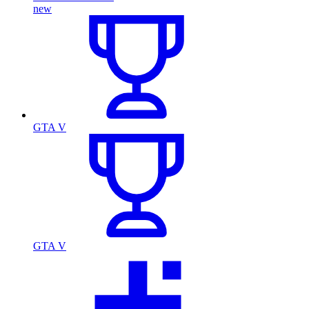
new
GTA V
GTA V