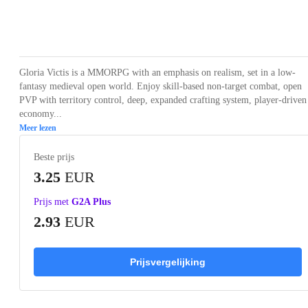
Loading...
Loading...
Loading...
Loading...
Loading
Gloria Victis is a MMORPG with an emphasis on realism, set in a low-
fantasy medieval open world. Enjoy skill-based non-target combat, open
PVP with territory control, deep, expanded crafting system, player-driven
economy...
Meer lezen
Beste prijs
3.25
EUR
Prijs met
G2A Plus
2.93
EUR
Prijsvergelijking