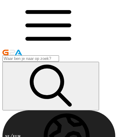
NL
EUR