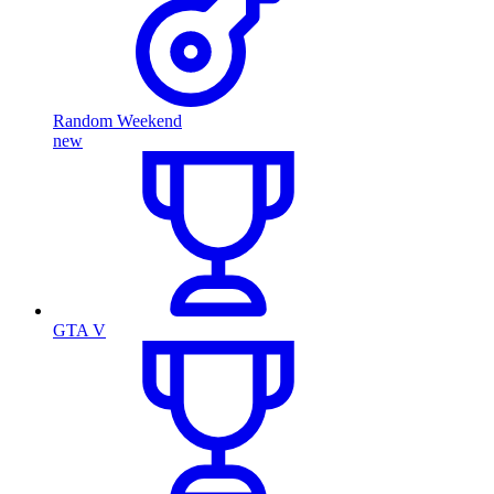
Random Weekend
new
GTA V