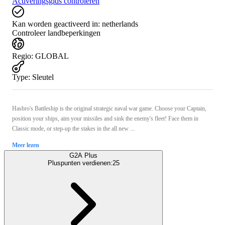
Activeringsgids controleren
Kan worden geactiveerd in:
netherlands
Controleer landbeperkingen
Regio
:
GLOBAL
Type
:
Sleutel
Hasbro's Battleship is the original strategic naval war game. Choose your Captain,
position your ships, aim your missiles and sink the enemy's fleet! Face them in
Classic mode, or step-up the stakes in the all new ...
Meer lezen
G2A Plus
Pluspunten verdienen:
25