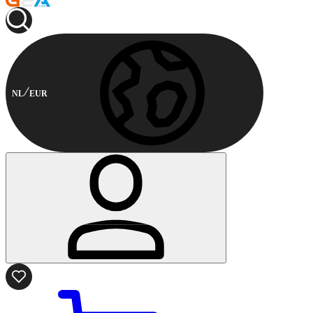
NL
EUR