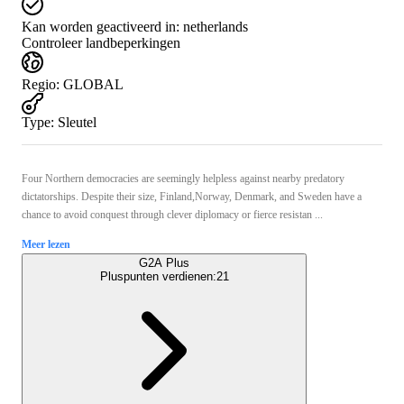
Kan worden geactiveerd in:
netherlands
Controleer landbeperkingen
Regio
:
GLOBAL
Type
:
Sleutel
Four Northern democracies are seemingly helpless against nearby predatory
dictatorships. Despite their size, Finland,Norway, Denmark, and Sweden have a
chance to avoid conquest through clever diplomacy or fierce resistan ...
Meer lezen
G2A Plus
Pluspunten verdienen:
21