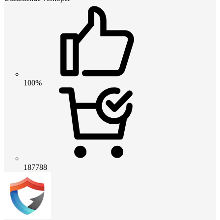
100%
187788