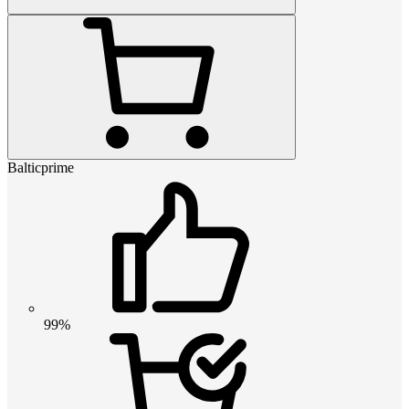
Balticprime
99%