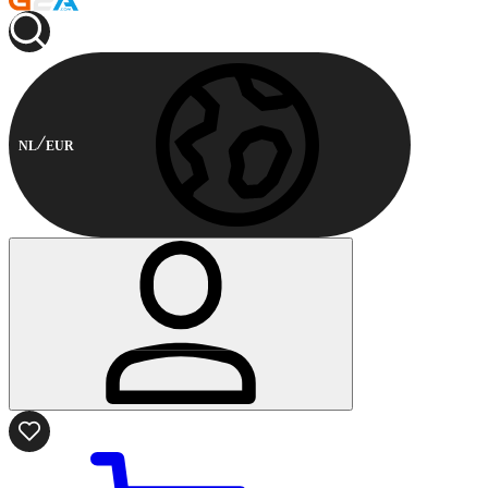
NL
EUR