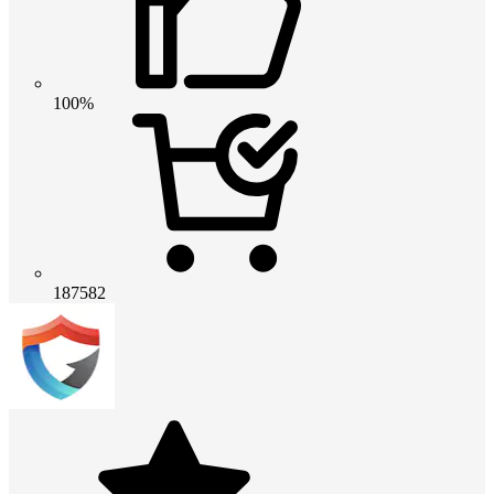
100%
187582