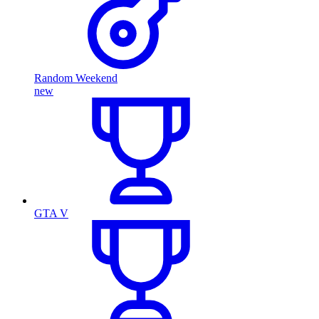
Random Weekend
new
GTA V