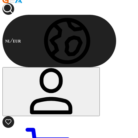
NL
EUR