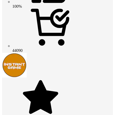
100%
44090