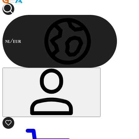
NL
EUR