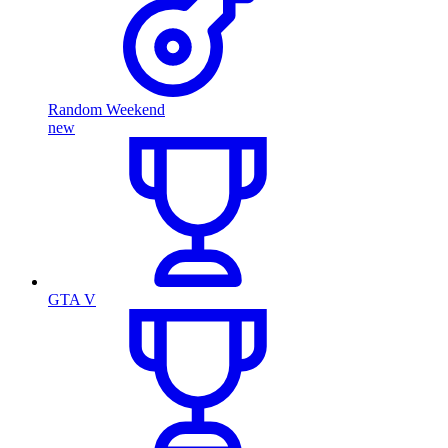
Random Weekend
new
GTA V