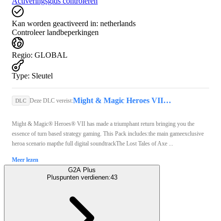
Activeringsgids controleren
Kan worden geactiveerd in:
netherlands
Controleer landbeperkingen
Regio
:
GLOBAL
Type
:
Sleutel
Might & Magic Heroes VII (PC) - Ubisoft Connect Key - GLOBAL
Deze DLC vereist:
DLC
Might & Magic® Heroes® VII has made a triumphant return bringing you the
essence of turn based strategy gaming. This Pack includes:the main gameexclusive
heroa scenario mapthe full digital soundtrackThe Lost Tales of Axe ...
Meer lezen
G2A Plus
Pluspunten verdienen:
43