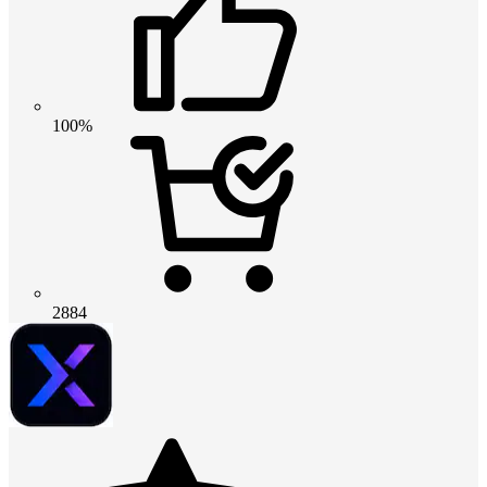
100%
2884