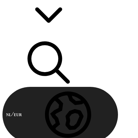
NL
EUR