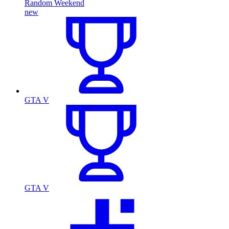
Random Weekend
new
GTA V
GTA V