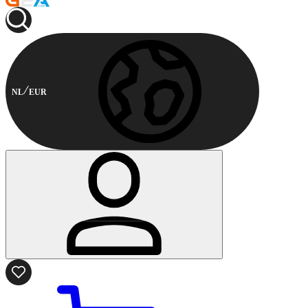
NL
EUR