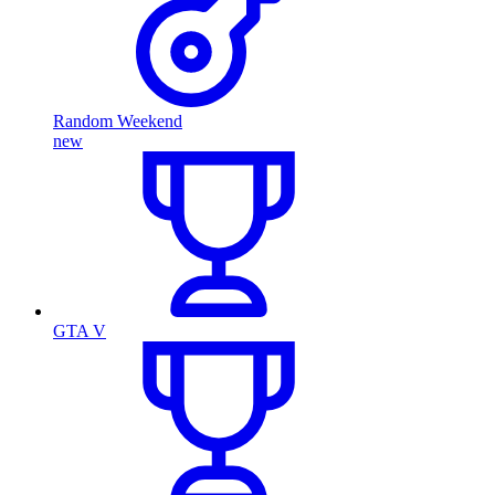
Random Weekend
new
GTA V