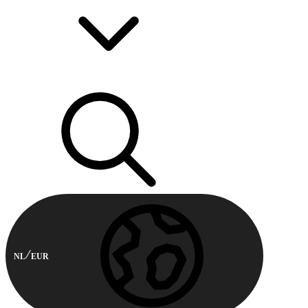
NL
EUR