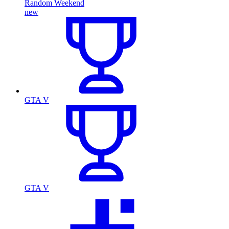
Random Weekend
new
GTA V
GTA V