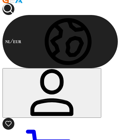
NL
EUR