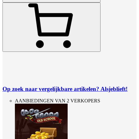
Op zoek naar vergelijkbare artikelen? Alsjeblieft!
AANBIEDINGEN VAN 2 VERKOPERS