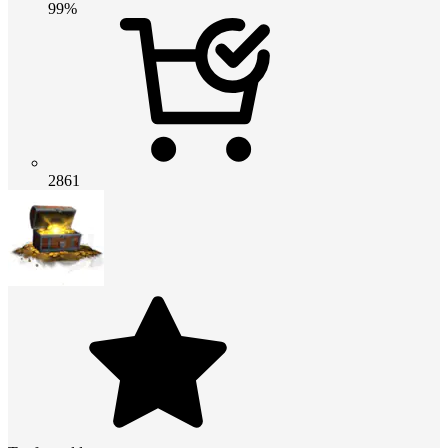
99%
2861