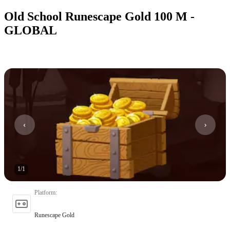
Old School Runescape Gold 100 M -
GLOBAL
1
/
1
Platform
:
Runescape Gold