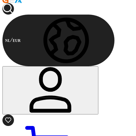
NL
EUR