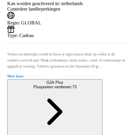
Kan worden geactiveerd in:
netherlands
Controleer landbeperkingen
Regio
:
GLOBAL
Type
:
Cadeau
Verken een kleurrijke wereld en bouw je eigen knusse thuis op wielen in dit
creatieve survival-spel. Maak werkstations, benut zonne-, wind- of waterenergie en
upgrade je voertuig. Verbouw gewassen en leef duurzaam off-gr ...
Meer lezen
G2A Plus
Pluspunten verdienen:
73