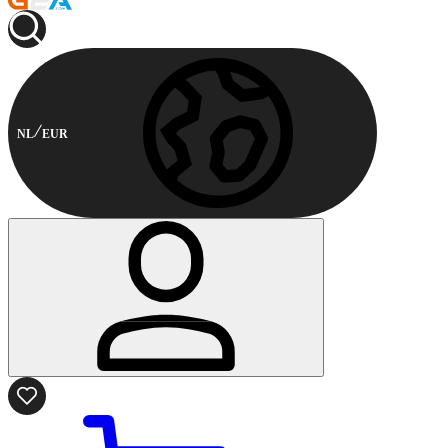
NL
EUR