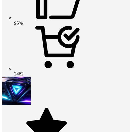
95%
2462