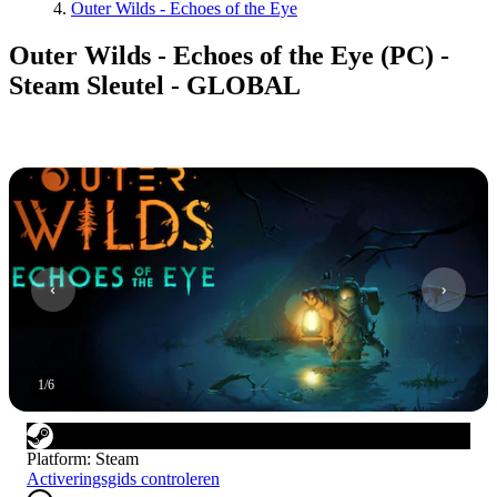
Outer Wilds - Echoes of the Eye
Outer Wilds - Echoes of the Eye (PC) -
Steam Sleutel - GLOBAL
1
/
6
Platform
:
Steam
Activeringsgids controleren