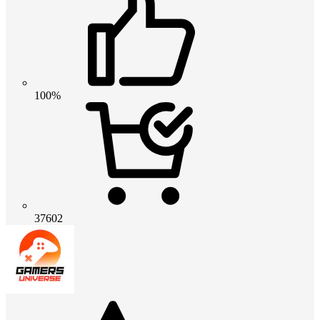
100%
37602