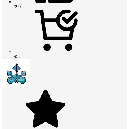
99%
9521