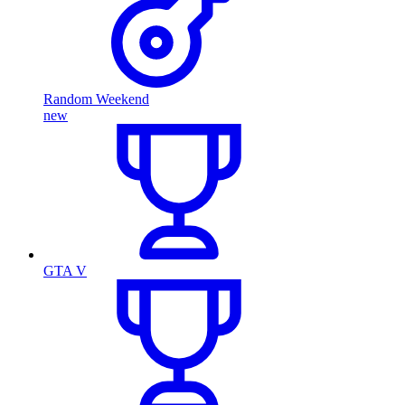
Random Weekend
new
GTA V