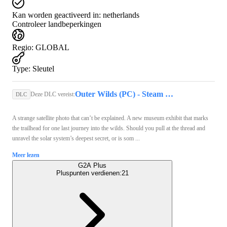
Kan worden geactiveerd in:
netherlands
Controleer landbeperkingen
Regio
:
GLOBAL
Type
:
Sleutel
Outer Wilds (PC) - Steam Key - GLOBAL
Deze DLC vereist:
DLC
A strange satellite photo that can’t be explained. A new museum exhibit that marks
the trailhead for one last journey into the wilds. Should you pull at the thread and
unravel the solar system’s deepest secret, or is som ...
Meer lezen
G2A Plus
Pluspunten verdienen:
21