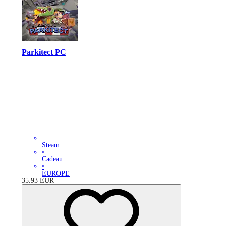
Parkitect PC
Steam
•
Cadeau
•
EUROPE
35.93
EUR