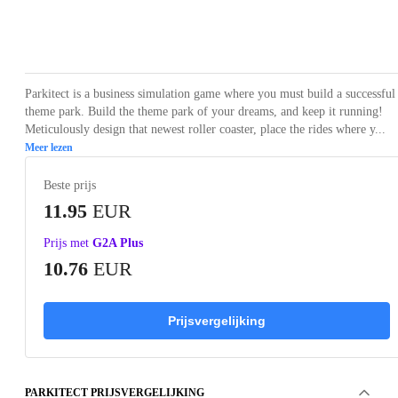
Loading...
Loading...
Loading...
Loading...
Loading
Parkitect is a business simulation game where you must build a successful
theme park. Build the theme park of your dreams, and keep it running!
Meticulously design that newest roller coaster, place the rides where y...
Meer lezen
Beste prijs
11.95
EUR
Prijs met
G2A Plus
10.76
EUR
Prijsvergelijking
PARKITECT PRIJSVERGELIJKING