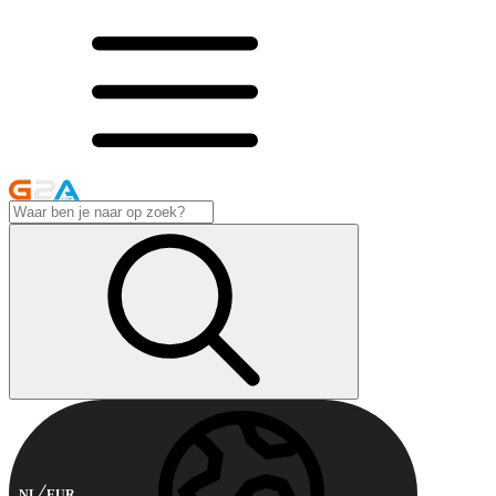
NL
EUR