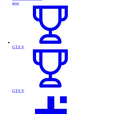
new
GTA V
GTA V