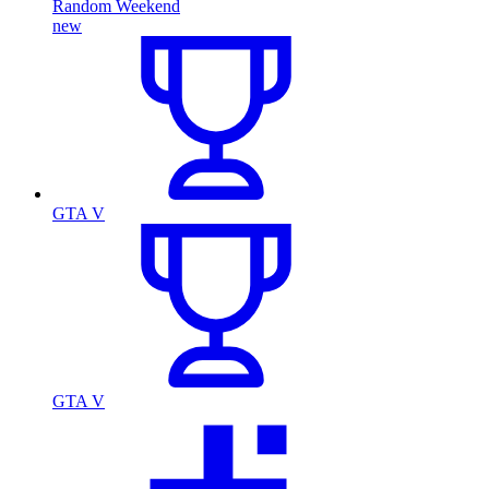
Random Weekend
new
GTA V
GTA V