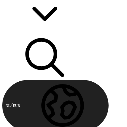
NL
EUR