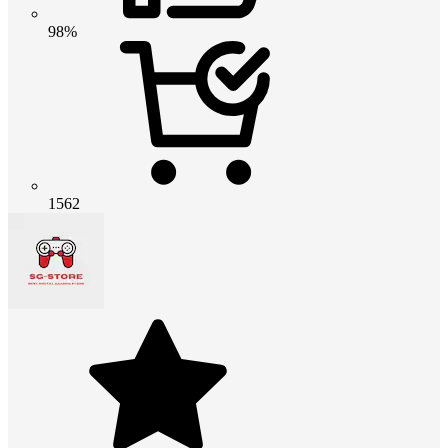
98%
1562