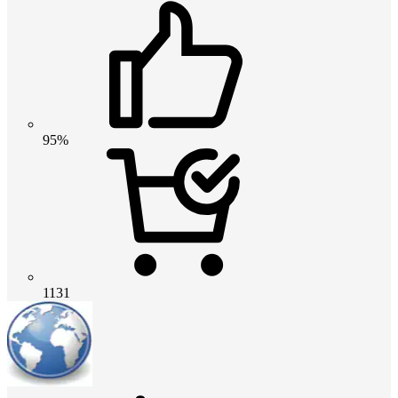
95%
1131