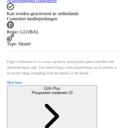
Activeringsgids controleren
Kan worden geactiveerd in:
netherlands
Controleer landbeperkingen
Regio
:
GLOBAL
Type
:
Sleutel
Peppy’s Adventure is a 1-screen, top-down, action-puzzle game controlled with
directional inputs only. You control Peppy, a bun-shaped bunny, on his journey to
rescue the village younglings from the clutches of the Hoode ...
Meer lezen
G2A Plus
Pluspunten verdienen:
10