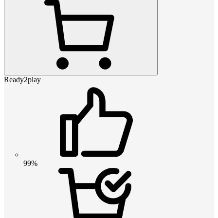
Ready2play
99%