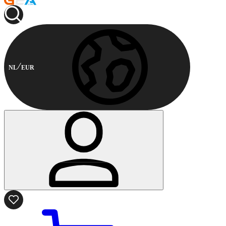
NL
EUR