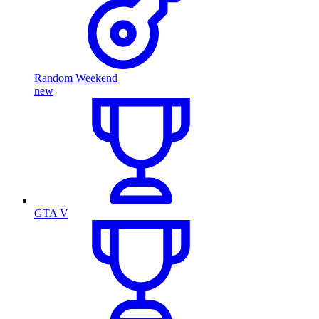
Random Weekend
new
GTA V