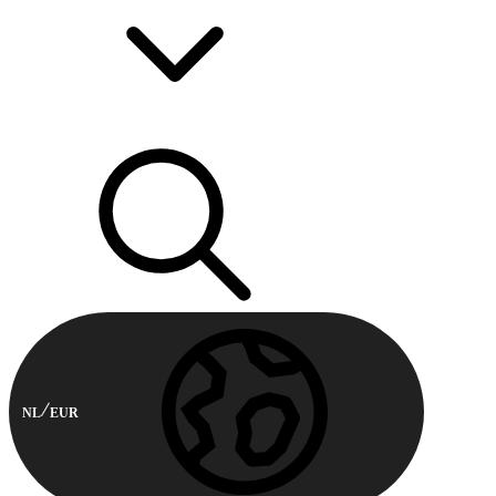
NL
EUR