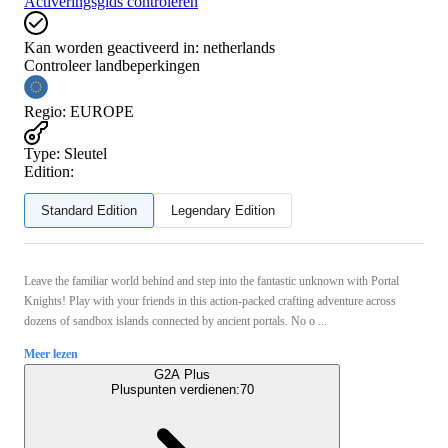
Activeringsgids controleren
Kan worden geactiveerd in:
netherlands
Controleer landbeperkingen
Regio
:
EUROPE
Type
:
Sleutel
Edition:
Standard Edition
Legendary Edition
Leave the familiar world behind and step into the fantastic unknown with Portal
Knights! Play with your friends in this action-packed crafting adventure across
dozens of sandbox islands connected by ancient portals. No o ...
Meer lezen
G2A Plus
Pluspunten verdienen:
70