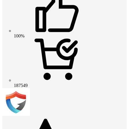
100%
187549