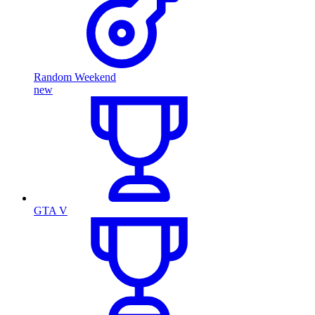
Random Weekend
new
GTA V