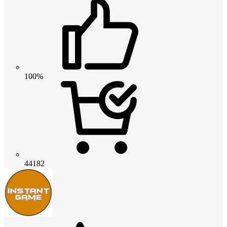
100%
44182