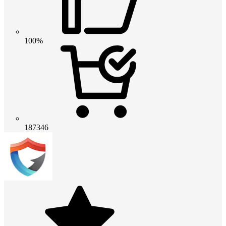
100%
187346