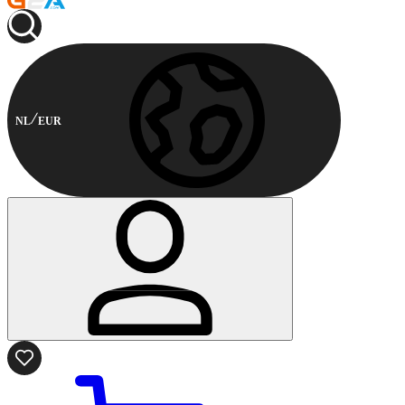
NL
EUR