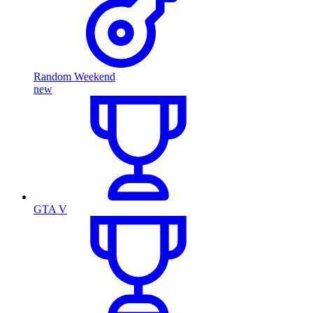
Random Weekend
new
GTA V