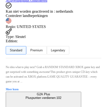
Activeringsgids controleren
Kan niet worden geactiveerd in :
netherlands
Controleer landbeperkingen
Regio
:
UNITED STATES
Type
:
Sleutel
Edition:
Standard
Premium
Legendary
No idea what to play next? Grab a RANDOM STANDARD XBOX game key and
get surprised with something awesome!This product gives unique CD-key which
can be activated on XBOX platform.GAME QUALITY GUARANTEE – every
game you ar ...
Meer lezen
G2A Plus
Pluspunten verdienen:
102