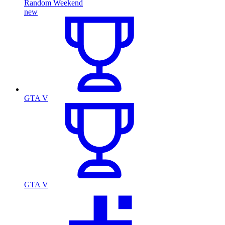
Random Weekend
new
GTA V
GTA V