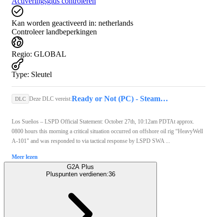
Activeringsgids controleren
Kan worden geactiveerd in:
netherlands
Controleer landbeperkingen
Regio
:
GLOBAL
Type
:
Sleutel
Ready or Not (PC) - Steam Key - GLOBAL
Deze DLC vereist:
DLC
Los Sueños – LSPD Official Statement: October 27th, 10:12am PDTAt approx.
0800 hours this morning a critical situation occurred on offshore oil rig “HeavyWell
A-101" and was responded to via tactical response by LSPD SWA ...
Meer lezen
G2A Plus
Pluspunten verdienen:
36