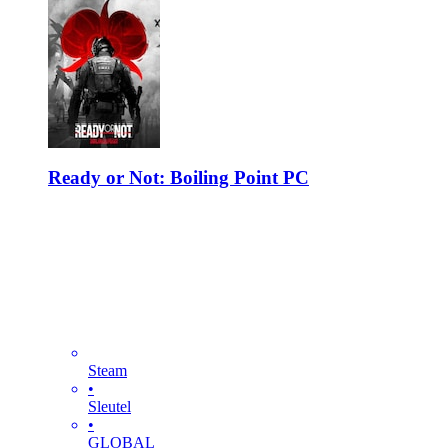
Ready or Not: Boiling Point PC
Steam
•
Sleutel
•
GLOBAL