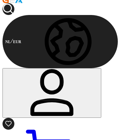
NL
EUR