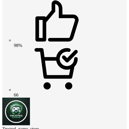
98%
66
Trusted_game_store