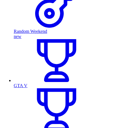
Random Weekend
new
GTA V