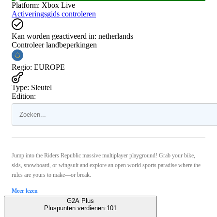
Platform
:
Xbox Live
Activeringsgids controleren
Kan worden geactiveerd in:
netherlands
Controleer landbeperkingen
Regio
:
EUROPE
Type
:
Sleutel
Edition:
Jump into the Riders Republic massive multiplayer playground! Grab your bike,
skis, snowboard, or wingsuit and explore an open world sports paradise where the
rules are yours to make—or break.
Meer lezen
G2A Plus
Pluspunten verdienen:
101