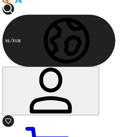
NL
EUR