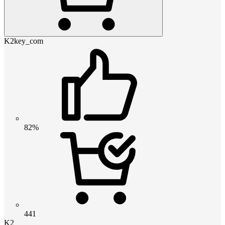
K2key_com
82%
441
K2