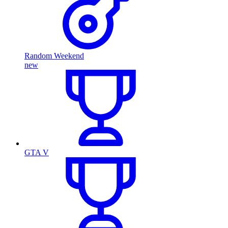
Random Weekend
new
GTA V