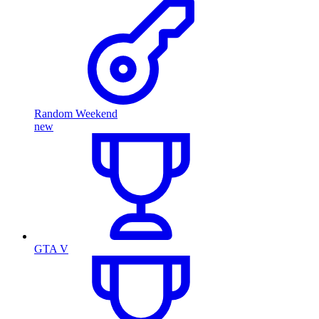
Random Weekend
new
GTA V