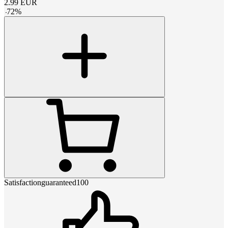
2.99
EUR
-
72
%
Satisfactionguaranteed100