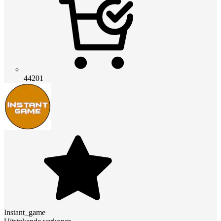
44201
Instant_game