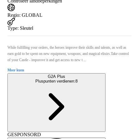
Controleer landbeperkingen
Regio
:
GLOBAL
Type
:
Sleutel
While fulfilling your orders, the heroes improve their skills and talents, as well as
earn gold to be spent on new equipment, weapons, and magical elixirs.Take control
of your Castle - imporove it and get access to new t ...
Meer lezen
G2A Plus
Pluspunten verdienen:
8
GESPONSORD