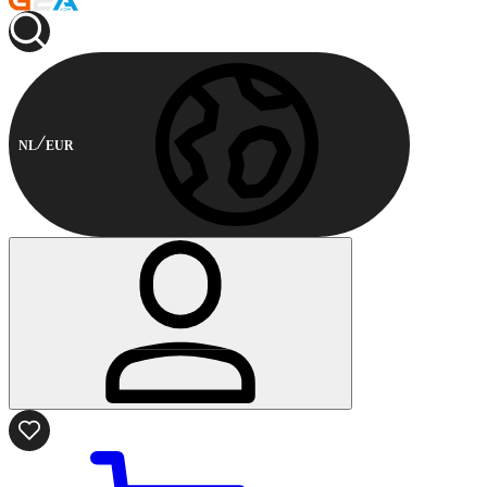
NL
EUR