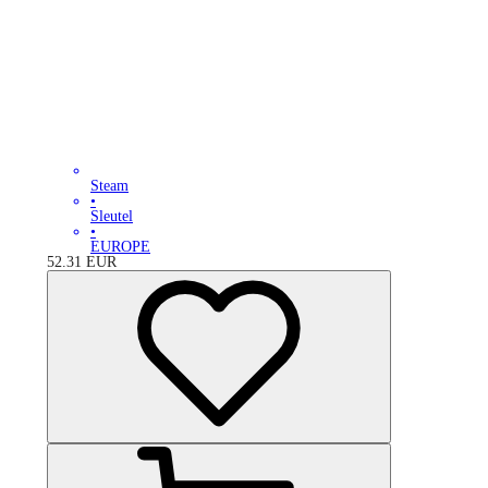
Steam
•
Sleutel
•
EUROPE
52.31
EUR