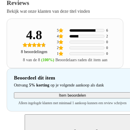
Reviews
Bekijk wat onze klanten van deze titel vinden
4.8
5
6
4
2
3
0
2
0
8 beoordelingen
1
0
8 van de 8
(100%)
Beoordelaars raden dit item aan
Beoordeel dit item
Ontvang
5% korting
op je volgende aankoop als dank
Item beoordelen
Alleen ingelogde klanten met minimaal 1 aankoop kunnen een review schrijven