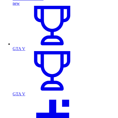
new
GTA V
GTA V