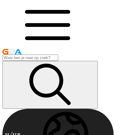
NL
EUR