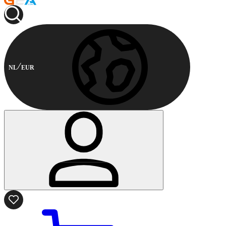
NL
EUR