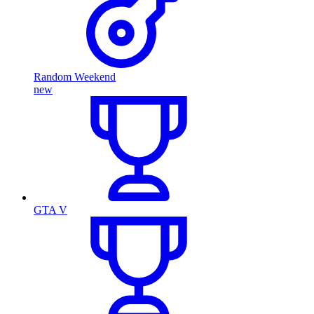
Random Weekend
new
GTA V