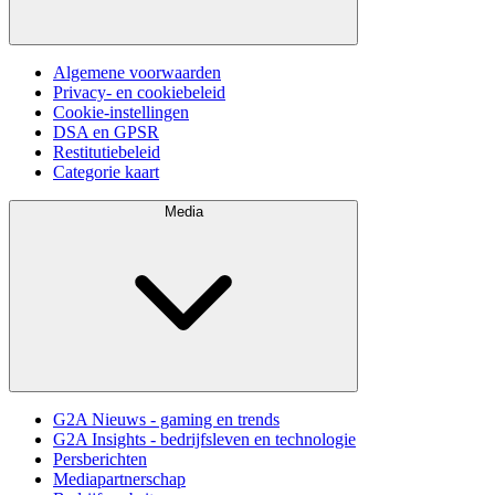
Algemene voorwaarden
Privacy- en cookiebeleid
Cookie-instellingen
DSA en GPSR
Restitutiebeleid
Categorie kaart
Media
G2A Nieuws - gaming en trends
G2A Insights - bedrijfsleven en technologie
Persberichten
Mediapartnerschap