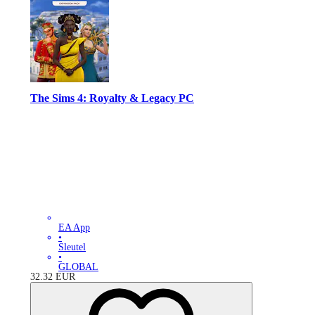
The Sims 4: Royalty & Legacy PC
EA App
•
Sleutel
•
GLOBAL
32.32
EUR