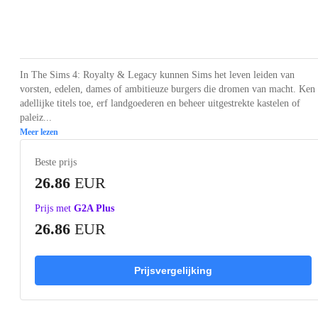
Loading...
Loading...
Loading...
Loading...
Loading
In The Sims 4: Royalty & Legacy kunnen Sims het leven leiden van
vorsten, edelen, dames of ambitieuze burgers die dromen van macht. Ken
adellijke titels toe, erf landgoederen en beheer uitgestrekte kastelen of
paleiz...
Meer lezen
Beste prijs
26.86
EUR
Prijs met
G2A Plus
26.86
EUR
Prijsvergelijking