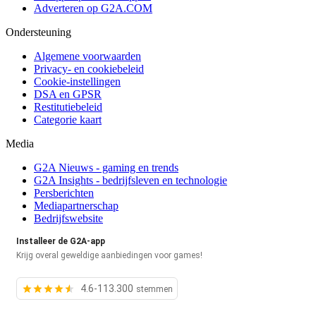
Adverteren op G2A.COM
Ondersteuning
Algemene voorwaarden
Privacy- en cookiebeleid
Cookie-instellingen
DSA en GPSR
Restitutiebeleid
Categorie kaart
Media
G2A Nieuws - gaming en trends
G2A Insights - bedrijfsleven en technologie
Persberichten
Mediapartnerschap
Bedrijfswebsite
Installeer de G2A-app
Krijg overal geweldige aanbiedingen voor games!
4.6-113.300
stemmen