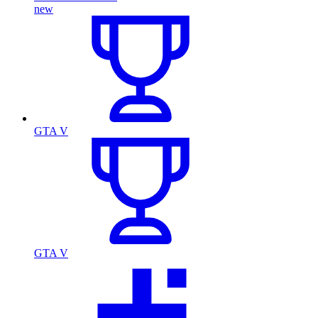
new
GTA V
GTA V