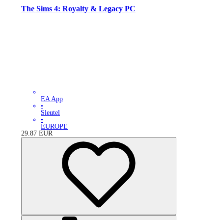
The Sims 4: Royalty & Legacy PC
EA App
•
Sleutel
•
EUROPE
29.87
EUR