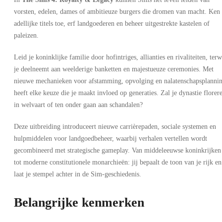
vorsten, edelen, dames of ambitieuze burgers die dromen van macht. Ken
adellijke titels toe, erf landgoederen en beheer uitgestrekte kastelen of
paleizen.
Leid je koninklijke familie door hofintriges, allianties en rivaliteiten, terw
je deelneemt aan weelderige banketten en majestueuze ceremonies. Met
nieuwe mechanieken voor afstamming, opvolging en nalatenschapsplanni
heeft elke keuze die je maakt invloed op generaties. Zal je dynastie florer
in welvaart of ten onder gaan aan schandalen?
Deze uitbreiding introduceert nieuwe carrièrepaden, sociale systemen en
hulpmiddelen voor landgoedbeheer, waarbij verhalen vertellen wordt
gecombineerd met strategische gameplay. Van middeleeuwse koninkrijken
tot moderne constitutionele monarchieën: jij bepaalt de toon van je rijk en
laat je stempel achter in de Sim-geschiedenis.
Belangrijke kenmerken