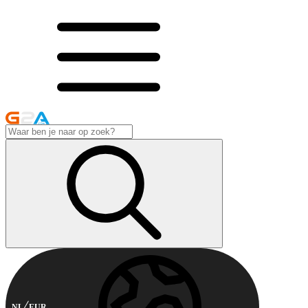
NL
EUR