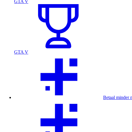
GTA V
GTA V
Betaal minder 