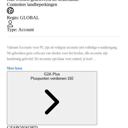
Controleer landbeperkingen
Regio
:
GLOBAL
Type
:
Account
Valorant Accounts voor PC zijn de veiligste accounts met volledige e-mailtoegang.
We gebruiken geen software van derden voor het levelen, alle accounts zijn
handmatig geleveld. De accounts zijn klaar voor ranked, je hoef ...
Meer lezen
G2A Plus
Pluspunten verdienen:
192
GESPONSORD