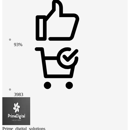
93%
3983
Prime_digital_solutions