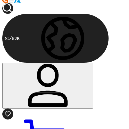
NL
EUR