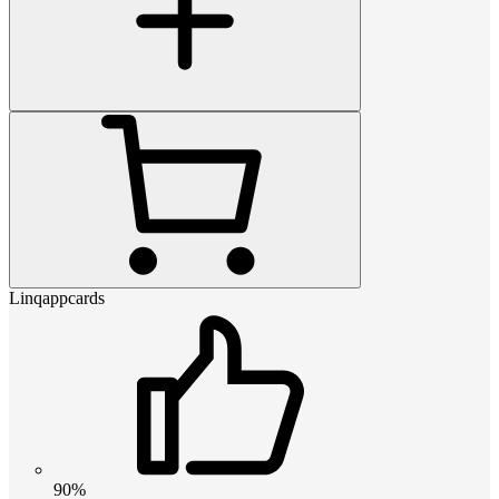
Linqappcards
90%