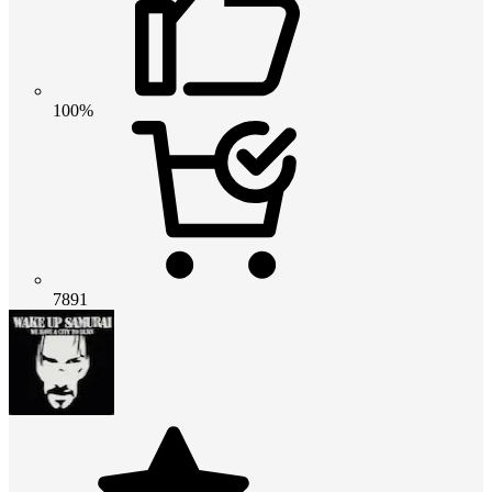
100%
7891