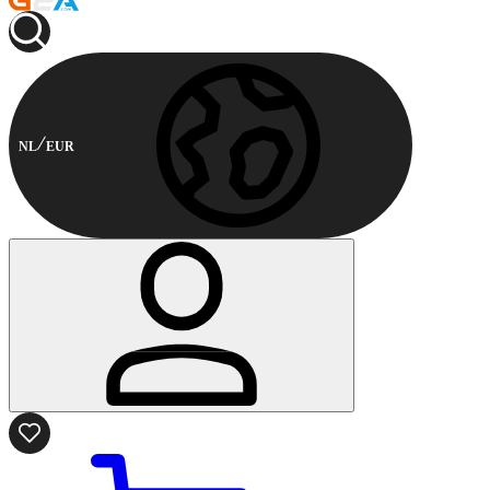
NL
EUR