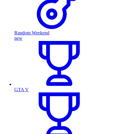
Random Weekend
new
GTA V