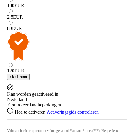
100
EUR
2.5
EUR
80
EUR
120
EUR
+
5
+
1
meer
Kan worden geactiveerd in
Nederland
Controleer landbeperkingen
Hoe te activeren
Activeringsgids controleren
Valorant heeft een premium valuta genaamd Valorant Points (VP). Het perfecte