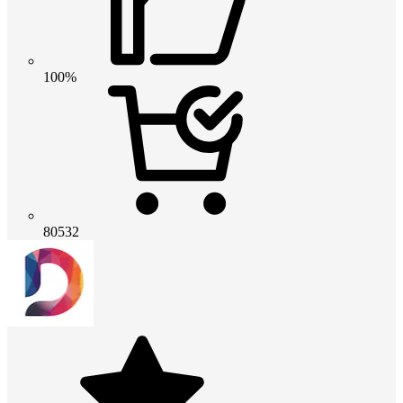
100%
80532