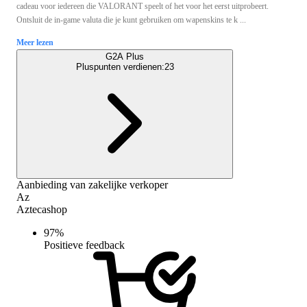
cadeau voor iedereen die VALORANT speelt of het voor het eerst uitprobeert.
Ontsluit de in-game valuta die je kunt gebruiken om wapenskins te k ...
Meer lezen
G2A Plus
Pluspunten verdienen:
23
Aanbieding van zakelijke verkoper
Az
Aztecashop
97
%
Positieve feedback