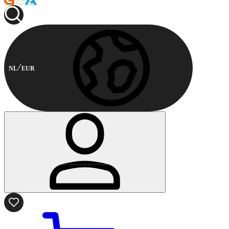
NL
EUR