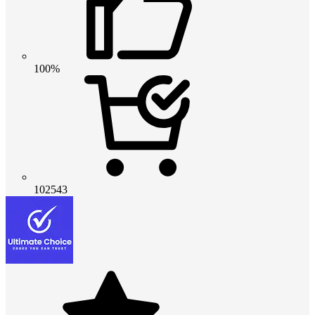
100%
102543