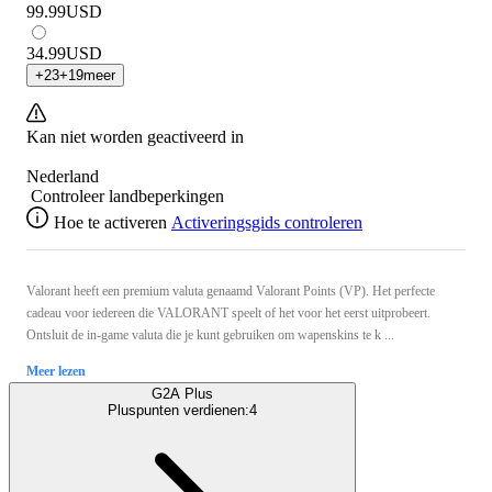
99.99
USD
34.99
USD
+
23
+
19
meer
Kan niet worden geactiveerd in
Nederland
Controleer landbeperkingen
Hoe te activeren
Activeringsgids controleren
Valorant heeft een premium valuta genaamd Valorant Points (VP). Het perfecte
cadeau voor iedereen die VALORANT speelt of het voor het eerst uitprobeert.
Ontsluit de in-game valuta die je kunt gebruiken om wapenskins te k ...
Meer lezen
G2A Plus
Pluspunten verdienen:
4