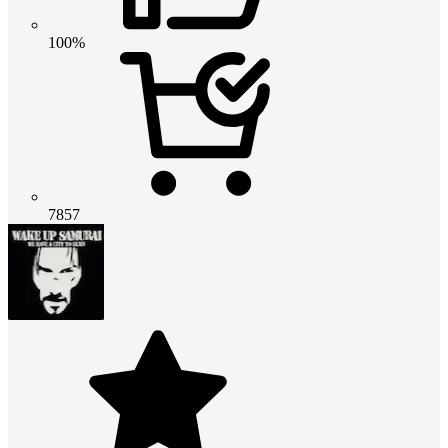
100%
7857