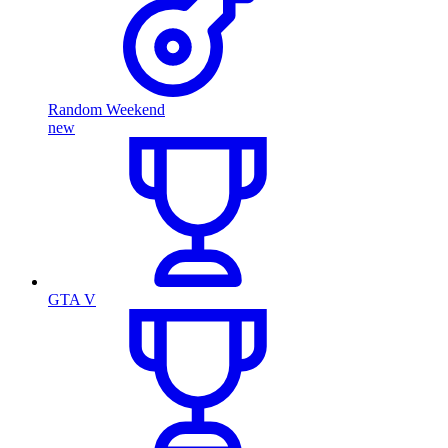
Random Weekend
new
GTA V