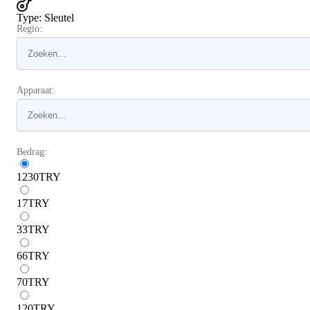
Type
:
Sleutel
Regio:
Apparaat:
Bedrag:
1230
TRY
17
TRY
33
TRY
66
TRY
70
TRY
120
TRY