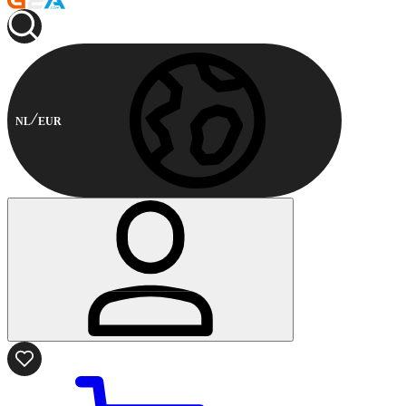
NL
EUR