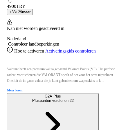
4900
TRY
+
33
+
29
meer
Kan niet worden geactiveerd in
Nederland
Controleer landbeperkingen
Hoe te activeren
Activeringsgids controleren
Valorant heeft een premium valuta genaamd Valorant Points (VP). Het perfecte
cadeau voor iedereen die VALORANT speelt of het voor het eerst uitprobeert.
Ontsluit de in-game valuta die je kunt gebruiken om wapenskins te k ...
Meer lezen
G2A Plus
Pluspunten verdienen:
22