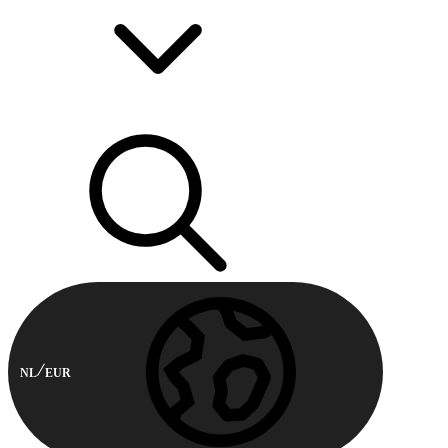
NL
EUR