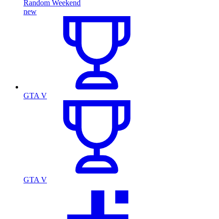
Random Weekend
new
GTA V
GTA V