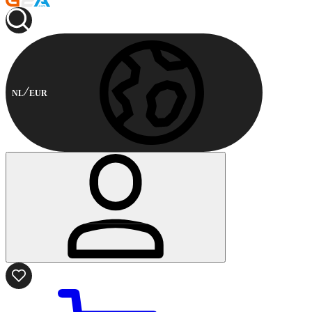
NL
EUR