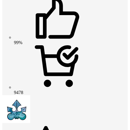
99%
9478