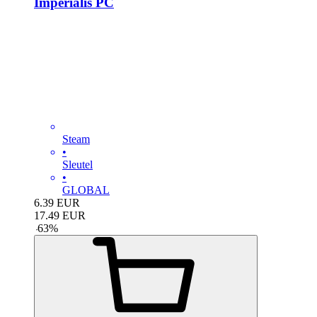
Imperialis PC
Steam
•
Sleutel
•
GLOBAL
6.39
EUR
17.49
EUR
-
63
%