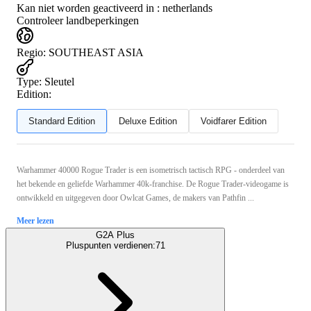
Kan niet worden geactiveerd in :
netherlands
Controleer landbeperkingen
Regio
:
SOUTHEAST ASIA
Type
:
Sleutel
Edition:
Standard Edition
Deluxe Edition
Voidfarer Edition
Warhammer 40000 Rogue Trader is een isometrisch tactisch RPG - onderdeel van
het bekende en geliefde Warhammer 40k-franchise. De Rogue Trader-videogame is
ontwikkeld en uitgegeven door Owlcat Games, de makers van Pathfin ...
Meer lezen
G2A Plus
Pluspunten verdienen:
71