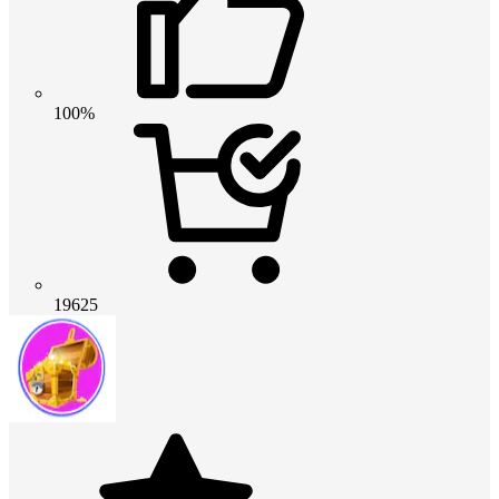
100%
19625