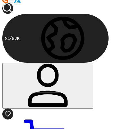
NL
EUR