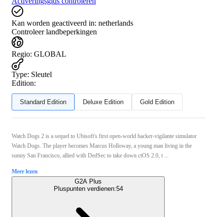
Activeringsgids controleren
Kan worden geactiveerd in:
netherlands
Controleer landbeperkingen
Regio
:
GLOBAL
Type
:
Sleutel
Edition:
Standard Edition
Deluxe Edition
Gold Edition
Watch Dogs 2 is a sequel to Ubisoft's first open-world hacker-vigilante simulator
Watch Dogs. The player becomes Marcus Holloway, a young man living in the
sunny San Francisco, allied with DedSec to take down ctOS 2.0, t ...
Meer lezen
G2A Plus
Pluspunten verdienen:
54