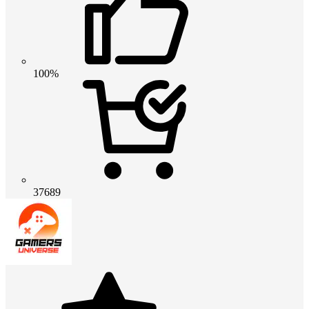
100%
37689