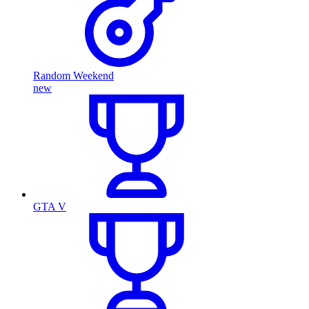
Random Weekend
new
GTA V