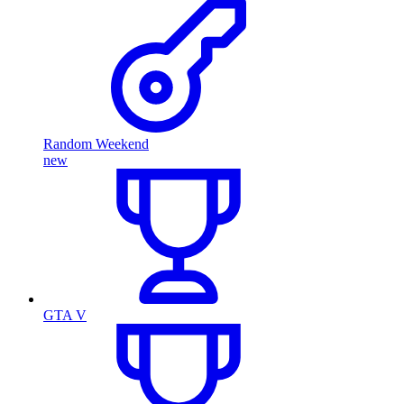
Random Weekend
new
GTA V