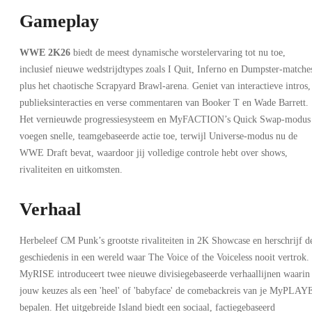
Gameplay
WWE 2K26
biedt de meest dynamische worstelervaring tot nu toe,
inclusief nieuwe wedstrijdtypes zoals I Quit, Inferno en Dumpster-matche
plus het chaotische Scrapyard Brawl-arena. Geniet van interactieve intros,
publieksinteracties en verse commentaren van Booker T en Wade Barrett.
Het vernieuwde progressiesysteem en MyFACTION’s Quick Swap-modus
voegen snelle, teamgebaseerde actie toe, terwijl Universe-modus nu de
WWE Draft bevat, waardoor jij volledige controle hebt over shows,
rivaliteiten en uitkomsten.
Verhaal
Herbeleef CM Punk’s grootste rivaliteiten in 2K Showcase en herschrijf d
geschiedenis in een wereld waar The Voice of the Voiceless nooit vertrok.
MyRISE introduceert twee nieuwe divisiegebaseerde verhaallijnen waarin
jouw keuzes als een 'heel' of 'babyface' de comebackreis van je MyPLAY
bepalen. Het uitgebreide Island biedt een sociaal, factiegebaseerd