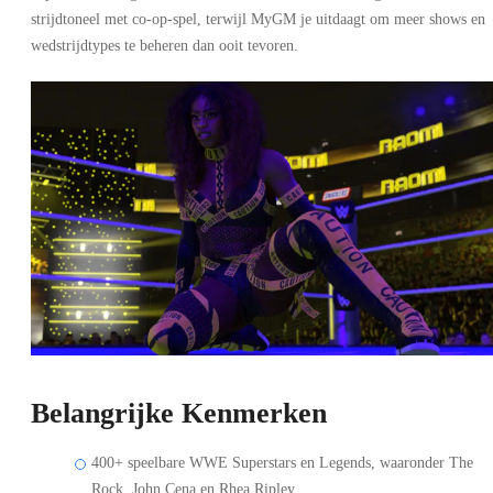
strijdtoneel met co-op-spel, terwijl MyGM je uitdaagt om meer shows en
wedstrijdtypes te beheren dan ooit tevoren.
Belangrijke Kenmerken
400+ speelbare WWE Superstars en Legends, waaronder The
Rock, John Cena en Rhea Ripley