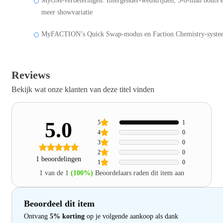
MyGM-verbeteringen: Intergender-wedstrijden, 5-8-man bouts 
meer showvariatie
MyFACTION’s Quick Swap-modus en Faction Chemistry-syste
Reviews
Bekijk wat onze klanten van deze titel vinden
5.0
5
1
4
0
3
0
2
0
1 beoordelingen
1
0
1 van de 1
(100%)
Beoordelaars raden dit item aan
Beoordeel dit item
Ontvang
5% korting
op je volgende aankoop als dank