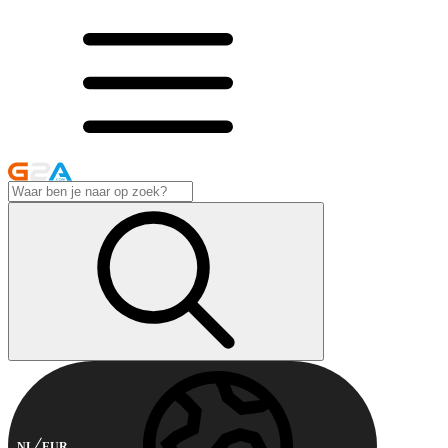
NL
EUR