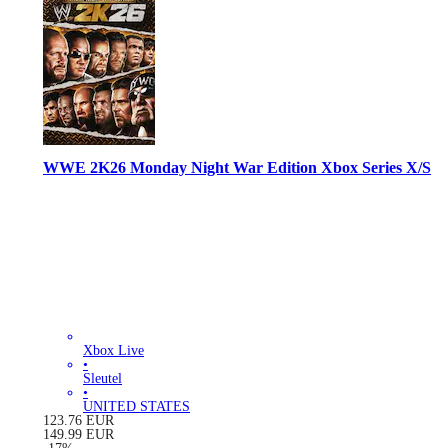
WWE 2K26 Monday Night War Edition Xbox Series X/S
Xbox Live
•
Sleutel
•
UNITED STATES
123.76
EUR
149.99
EUR