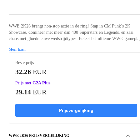
Loading...
Loading...
Loading...
Loading...
Loading
WWE 2K26 brengt non-stop actie in de ring! Stap in CM Punk’s 2K
Showcase, domineer met meer dan 400 Superstars en Legends, en zaai
chaos met gloednieuwe wedstrijdtypes. Beleef het ultieme WWE-gamepla
Meer lezen
Beste prijs
32.26
EUR
Prijs met
G2A Plus
29.14
EUR
Prijsvergelijking
WWE 2K26 PRIJSVERGELIJKING