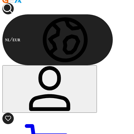
NL
EUR