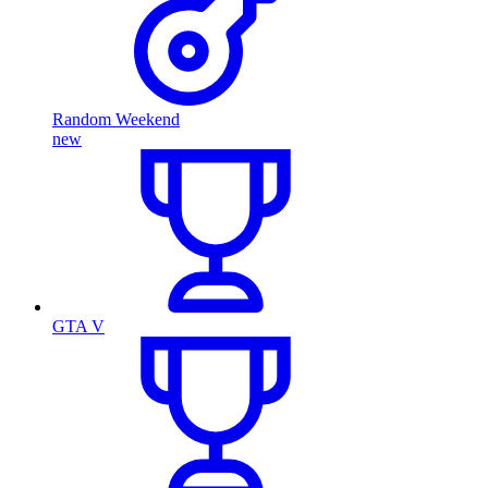
Random Weekend
new
GTA V