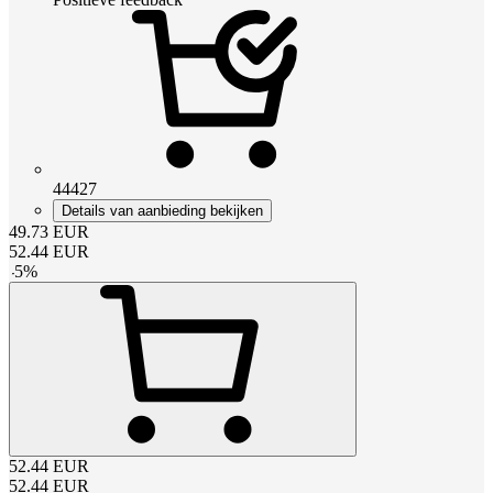
44427
Details van aanbieding bekijken
49.73
EUR
52.44
EUR
-
5
%
52.44
EUR
52.44
EUR