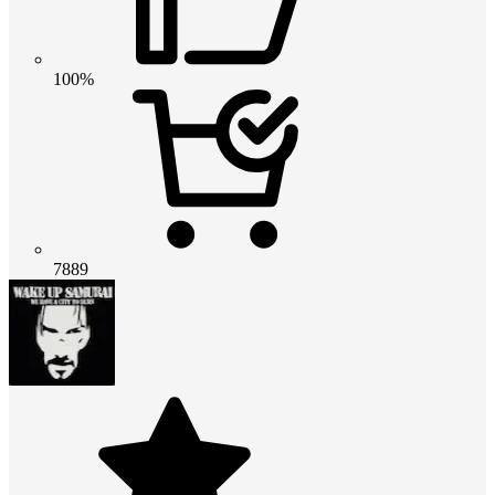
100%
7889