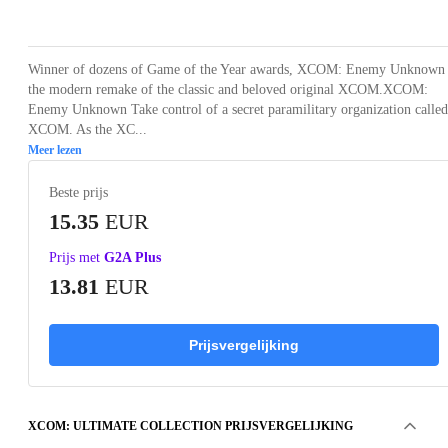
Loading...
Loading...
Loading...
Loading...
Loading
Winner of dozens of Game of the Year awards, XCOM: Enemy Unknown 
the modern remake of the classic and beloved original XCOM.XCOM:
Enemy Unknown Take control of a secret paramilitary organization called
XCOM. As the XC...
Meer lezen
Beste prijs
15.35
EUR
Prijs met
G2A Plus
13.81
EUR
Prijsvergelijking
XCOM: ULTIMATE COLLECTION PRIJSVERGELIJKING