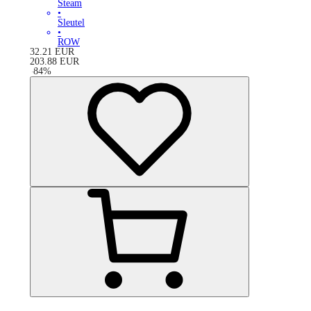
Steam
•
Sleutel
•
ROW
32.21
EUR
203.88
EUR
-
84
%