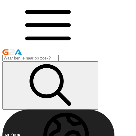
NL
EUR