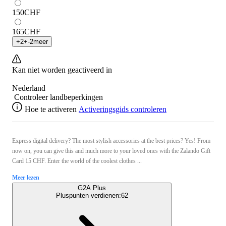
150
CHF
165
CHF
+
2
+
-2
meer
Kan niet worden geactiveerd in
Nederland
Controleer landbeperkingen
Hoe te activeren
Activeringsgids controleren
Express digital delivery? The most stylish accessories at the best prices? Yes! From
now on, you can give this and much more to your loved ones with the Zalando Gift
Card 15 CHF. Enter the world of the coolest clothes ...
Meer lezen
G2A Plus
Pluspunten verdienen:
62