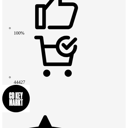
100%
44427