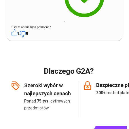
Czy ta opinia była pomocna?
1
0
Dlaczego G2A?
Bezpieczne p
Szeroki wybór w
najlepszych cenach
200+
metod płatn
Ponad
75 tys.
cyfrowych
przedmiotów