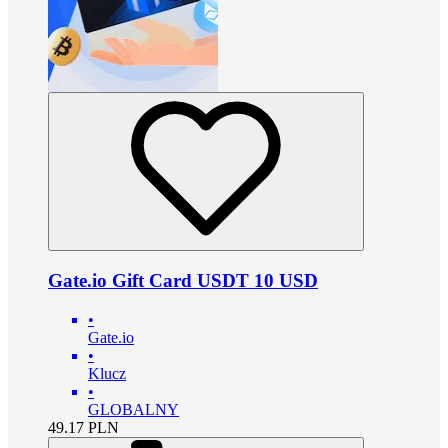
Gate.io Gift Card USDT 10 USD
•
Gate.io
•
Klucz
•
GLOBALNY
49.17
PLN