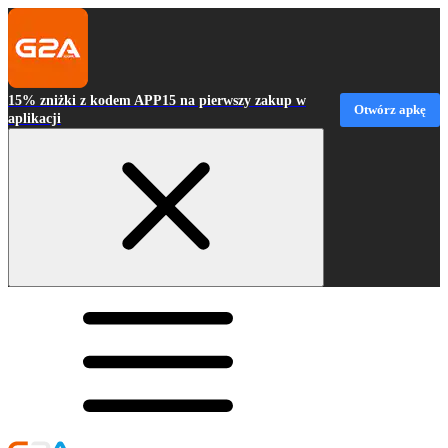
15% zniżki z kodem APP15 na pierwszy zakup w
Otwórz apkę
aplikacji