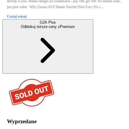
directly to you. Wanda charges no commission - pay 100, get 100. No hidden costs,
just pure value. Why Choose ACE Wanda Voucher?Zero Fees: 0% c ...
Czytaj więcej
G2A Plus
Odblokuj niższe ceny z
Premium
Wyprzedane