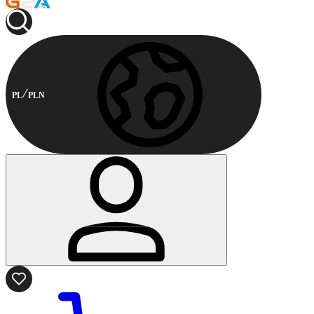
PL
PLN