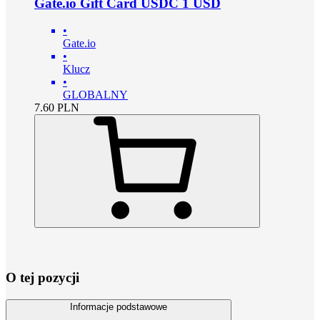
Gate.io Gift Card USDC 1 USD
•
Gate.io
•
Klucz
•
GLOBALNY
7.60
PLN
O tej pozycji
Informacje podstawowe