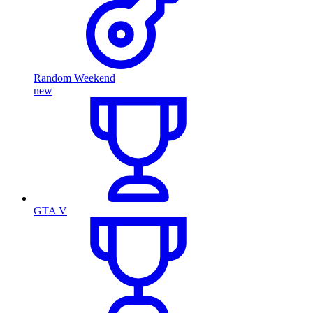
Random Weekend
new
GTA V