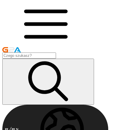
PL
PLN