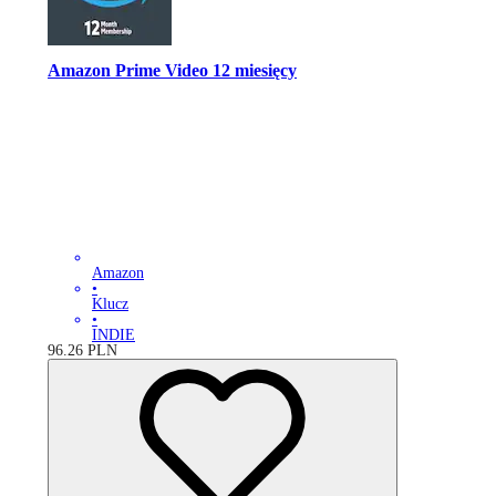
Amazon Prime Video 12 miesięcy
Amazon
•
Klucz
•
INDIE
96.26
PLN