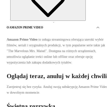
OFERTY OD 0 SPRZEDAWCÓW
O AMAZON PRIME VIDEO
Amazon Prime Video
to usługa streamingowa oferująca szeroki wybór
filmów, seriali i oryginalnych produkcji, w tym popularne serie takie jak
"The Marvelous Mrs. Maisel". Dostępna na różnych urządzeniach,
umożliwia oglądanie treści online lub offline oraz oferuje opcję
wypożyczenia lub zakupu dodatkowych tytułów.
Amazon Prime Video 12 miesięcy
Oglądaj teraz, anuluj w każdej chwili
Zarejestruj się bez ryzyka. Anuluj swoją subskrypcję Amazon Prime Vide
w dowolnym momencie.
Świetna rozrywka