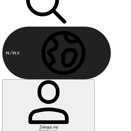
PL
PLN
Zaloguj się