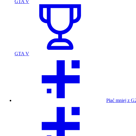
GTA V
GTA V
Płać mniej z G